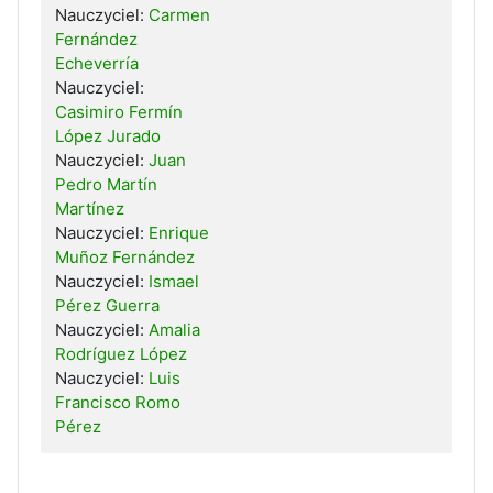
Nauczyciel:
Carmen
Fernández
Echeverría
Nauczyciel:
Casimiro Fermín
López Jurado
Nauczyciel:
Juan
Pedro Martín
Martínez
Nauczyciel:
Enrique
Muñoz Fernández
Nauczyciel:
Ismael
Pérez Guerra
Nauczyciel:
Amalia
Rodríguez López
Nauczyciel:
Luis
Francisco Romo
Pérez