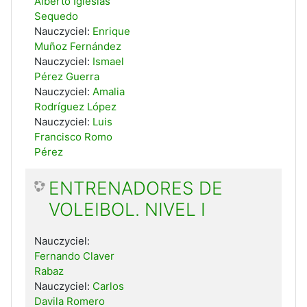
Alberto Iglesias
Sequedo
Nauczyciel:
Enrique
Muñoz Fernández
Nauczyciel:
Ismael
Pérez Guerra
Nauczyciel:
Amalia
Rodríguez López
Nauczyciel:
Luis
Francisco Romo
Pérez
ENTRENADORES DE
VOLEIBOL. NIVEL I
Nauczyciel:
Fernando Claver
Rabaz
Nauczyciel:
Carlos
Davila Romero