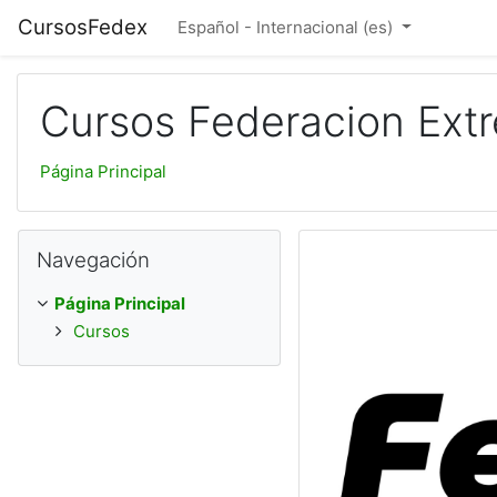
Salta al contenido principal
CursosFedex
Español - Internacional ‎(es)‎
Cursos Federacion Ext
Página Principal
Salta Navegación
Navegación
Página Principal
Cursos