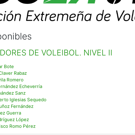
ponibles
ORES DE VOLEIBOL. NIVEL II
ar Bote
Claver Rabaz
vila Romero
rnández Echeverría
rnández Sanz
erto Iglesias Sequedo
uñoz Fernández
rez Guerra
dríguez López
cisco Romo Pérez